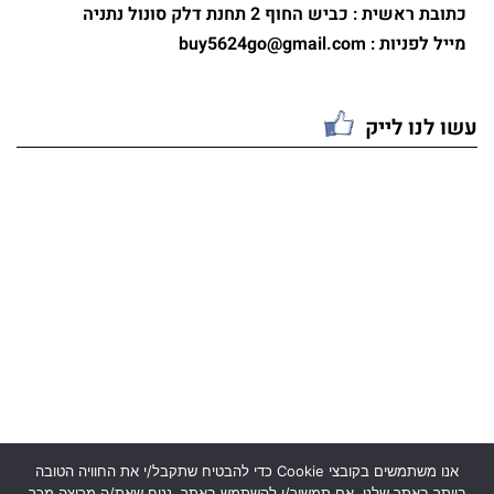
כתובת ראשית : כביש החוף 2 תחנת דלק סונול נתניה
מייל לפניות : buy5624go@gmail.com
עשו לנו לייק
אנו משתמשים בקובצי Cookie כדי להבטיח שתקבל/י את החוויה הטובה
ביותר באתר שלנו. אם תמשיך/י להשתמש באתר, נניח שאת/ה מרוצה מכך