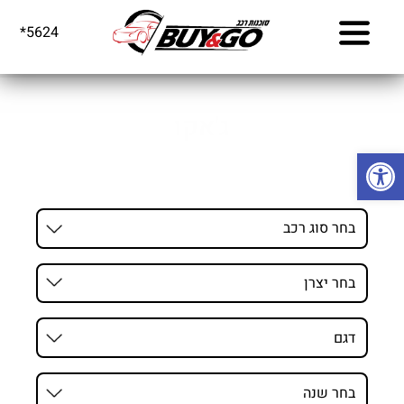
דף הבית
>
רכבים
>
ג'אקו
*5624
ג'אקו
ג'אקו
פתח סרגל נגישות