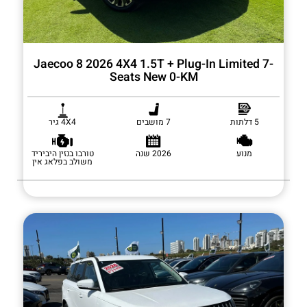
Jaecoo 8 2026 4X4 1.5T + Plug-In Limited 7-
Seats New 0-KM
5 דלתות
7 מושבים
4X4 גיר
מנוע
2026 שנה
טורבו בנזין היביריד
משולב בפלאג אין