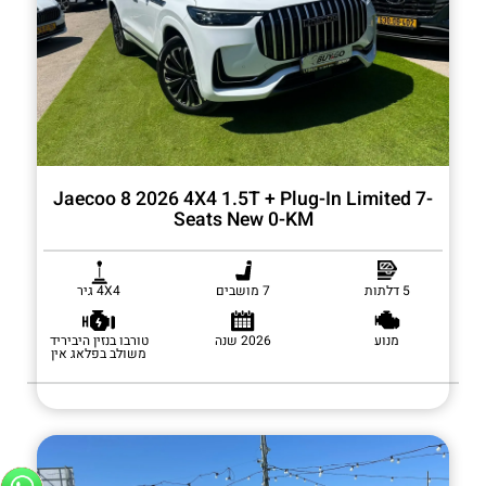
Jaecoo 8 2026 4X4 1.5T + Plug-In Limited 7-
Seats New 0-KM
5 דלתות
7 מושבים
4X4 גיר
מנוע
2026 שנה
טורבו בנזין היביריד
משולב בפלאג אין