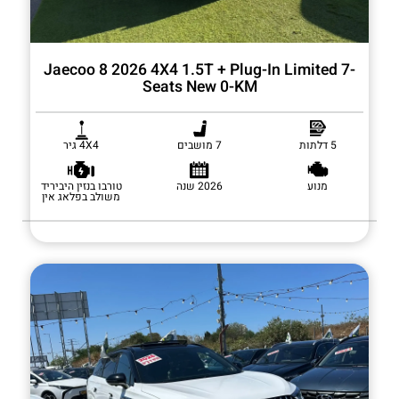
Jaecoo 8 2026 4X4 1.5T + Plug-In Limited 7-
Seats New 0-KM
5 דלתות
7 מושבים
4X4 גיר
מנוע
2026 שנה
טורבו בנזין היביריד
משולב בפלאג אין