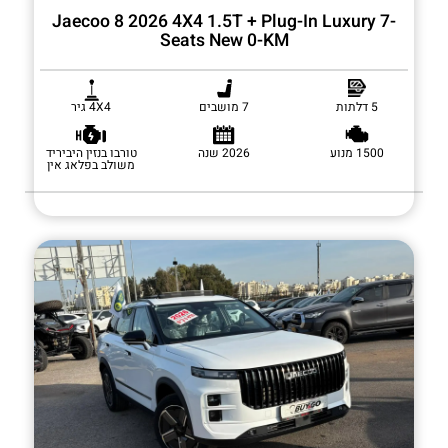
Jaecoo 8 2026 4X4 1.5T + Plug-In Luxury 7-
Seats New 0-KM
5 דלתות
7 מושבים
4X4 גיר
1500 מנוע
2026 שנה
טורבו בנזין היביריד
משולב בפלאג אין