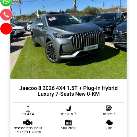
Jaecoo 8 2026 4X4 1.5T + Plug-In Hybrid
Luxury 7-Seats New 0-KM
5 דלתות
7 מושבים
4X4 גיר
מנוע
2026 שנה
טורבו בנזין היביריד
משולב בפלאג אין