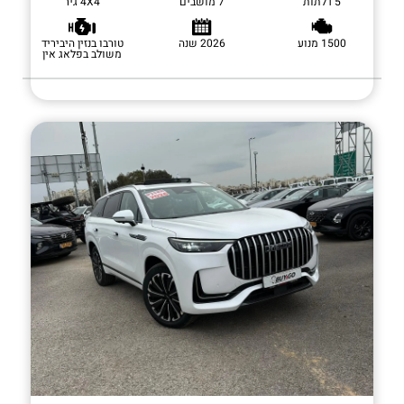
5 דלתות
7 מושבים
4X4 גיר
1500 מנוע
2026 שנה
טורבו בנזין היביריד
משולב בפלאג אין